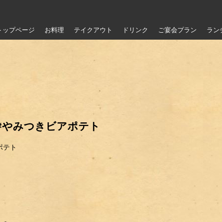
トップページ
お料理
テイクアウト
ドリンク
ご宴会プラン
ラン
 #やみつきビアポテト
ポテト