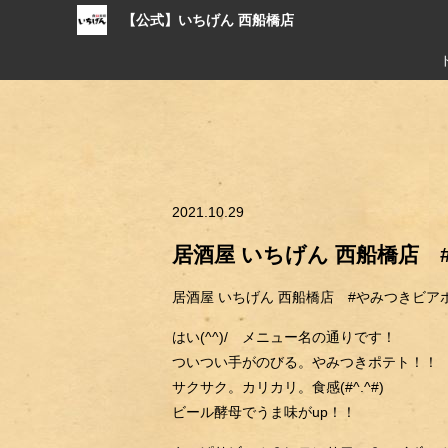
【公式】いちげん 西船橋店
2021.10.29
居酒屋 いちげん 西船橋店
居酒屋 いちげん 西船橋店 #やみつきビア
はい(^^)/ メニュー名の通りです！
ついつい手がのびる。やみつきポテト！！
サクサク。カリカリ。食感(#^.^#)
ビール酵母でうま味がup！！